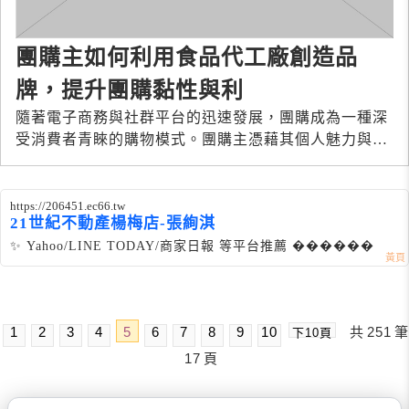
團購主如何利用食品代工廠創造品
牌，提升團購黏性與利
隨著電子商務與社群平台的迅速發展，團購成為一種深
受消費者青睞的購物模式。團購主憑藉其個人魅力與精
選產品，成功吸引了大量忠實的團購群
https://206451.ec66.tw
21世紀不動產楊梅店-張絢淇
✨ Yahoo/LINE TODAY/商家日報 等平台推薦 ������
1
2
3
4
5
6
7
8
9
10
共
251
筆
下10頁
17
頁