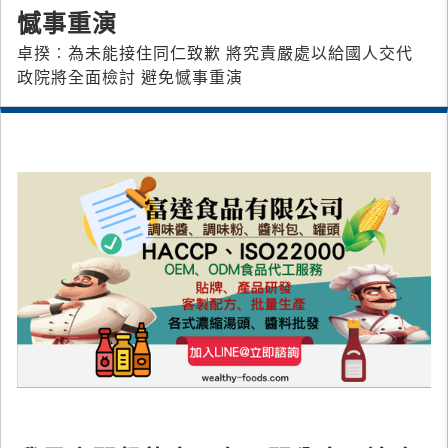
憾事重演
卓揆︰為未能接住同仁致歉 將究責嚴處以給國人交代
政院將全面檢討 避免憾事重演