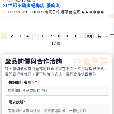
https://206451.ec66.tw
21世紀不動產楊梅店-張絢淇
✨ Yahoo/LINE TODAY/商家日報 等平台推薦 ������
1
2
3
4
5
6
7
8
9
10
共
251
筆
下10頁
17
頁
產品詢價與合作洽詢
嗨，想詢價或有問題都可以直接寫在下面，不用寫得很正式，
我們看得懂就好，留下聯絡方式後，我們會盡快回覆你
想詢問什麼呢？
需求說明